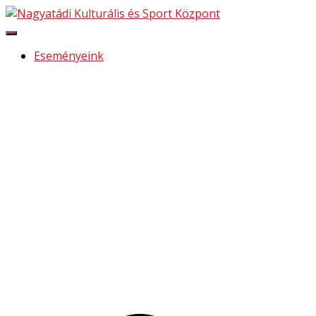
Navigáció
be-/kikapcsolása
Eseményeink