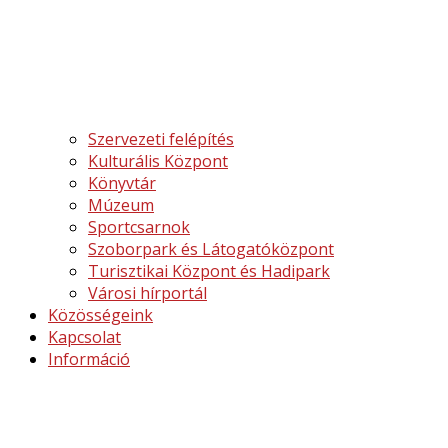
Szervezeti felépítés
Kulturális Központ
Könyvtár
Múzeum
Sportcsarnok
Szoborpark és Látogatóközpont
Turisztikai Központ és Hadipark
Városi hírportál
Közösségeink
Kapcsolat
Információ