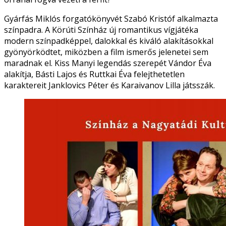
Gyárfás Miklós forgatókönyvét Szabó Kristóf alkalmazta
színpadra. A Körúti Színház új romantikus vígjátéka
modern színpadképpel, dalokkal és kiváló alakításokkal
gyönyörködtet, miközben a film ismerős jelenetei sem
maradnak el. Kiss Manyi legendás szerepét Vándor Éva
alakítja, Básti Lajos és Ruttkai Éva felejthetetlen
karaktereit Janklovics Péter és Karaivanov Lilla játsszák.