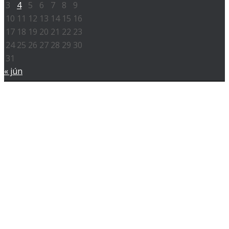
3
4
5
6
7
8
9
10
11
12
13
14
15
16
17
18
19
20
21
22
23
24
25
26
27
28
29
30
31
« jún
Hestia | Fejlesztő:
ThemeIsle
Elérhetőségeink
Eseményeink
Közösségeink
Intézményeink