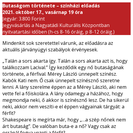
Butaságom története – színházi előadás
2021. október 17., vasárnap 19 óra
Jegyár: 3.800 Forint
Jegyvásárlás a Nagyatádi Kulturális Központban
nyitvatartási időben (h-cs 8-16 óráig, p 8-12 óráig.)
Mindenkit sok szeretettel várunk, az előadásra az
aktuális járványügyi szabályok érvényesek.
„Talán a sors akarta így. Talán a sors akarta azt is, hogy
találkozzam Lacival.” Így kezdődik egy nő butaságának
története, a férfival. Mérey László ünnepelt színész.
Kabók Kati nem. Ő csak ünnepelt színésznő szeretne
lenni. A lány szerelme éppen az a Mérey László, aki nem
vette fel a főiskolára. A lány odamegy a házához, hogy
megmondja neki, ő akkor is színésznő lesz. De ha sikerül
neki, akkor nem veszíti-e el éppen vágyainak tárgyát: a
férfit?
Shakespeare is megírta már, hogy „…a szép nőnek nem
árt butaság”. De valóban buta-e a nő? Vagy csak az
orránál fogva vezeti a férfit?