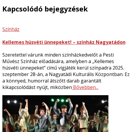
Kapcsolódó bejegyzések
Színház
Kellemes húsvéti ünnepeket! – színház Nagyatádon
Szeretettel várunk minden színházkedvelőt a Pesti
Művész Színház előadására, amelyben a „Kellemes
húsvéti ünnepeket” című vígjáték kerül színpadra 2025.
szeptember 28-án, a Nagyatádi Kulturális Központban. Ez
a könnyed, humorral átszőtt darab garantált
kikapcsolódást nyújt, miközben
Bővebben...