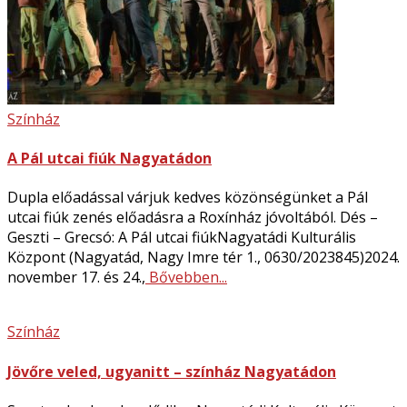
Színház
A Pál utcai fiúk Nagyatádon
Dupla előadással várjuk kedves közönségünket a Pál
utcai fiúk zenés előadásra a Roxínház jóvoltából. Dés –
Geszti – Grecsó: A Pál utcai fiúkNagyatádi Kulturális
Központ (Nagyatád, Nagy Imre tér 1., 0630/2023845)2024.
november 17. és 24.,
Bővebben...
Színház
Jövőre veled, ugyanitt – színház Nagyatádon