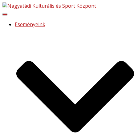
Navigáció
be-/kikapcsolása
Eseményeink