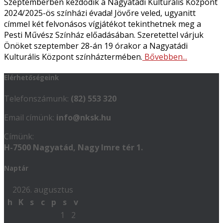
Szeptemberben kezdődik a Nagyatádi Kulturális Központ
2024/2025-ös színházi évada! Jövőre veled, ugyanitt
címmel két felvonásos vígjátékot tekinthetnek meg a
Pesti Művész Színház előadásában. Szeretettel várjuk
Önöket szeptember 28-án 19 órakor a Nagyatádi
Kulturális Központ színháztermében.
Bővebben...
Elérhetőségeink
Telefonszámunk:
(82) 553 320
Email címünk:
info@nksk.hu
Címünk:
H-7500 Nagyatád, Nagy Imre tér 1.
Naptár
2026. augusztus
h
K
s
c
p
s
v
1
2