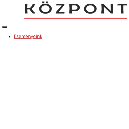
Navigáció
be-/kikapcsolása
Eseményeink